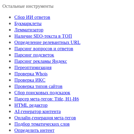
Остальные инструменты
Сбор ИИ ответов
Букмарклеты
Лемматизатор
Наличие SEO-текста в ТОП
Определение релевантных URL
Парсинг вопросов и ответов
Парсинг подсветок
Парсинг рекламы Яндекс
Переоптимизация
Проверка Whois
Проверка ИКС
Проверка типов сайтов
Сбор поисковых подсказок
Парсер мета-тегов: Title, H1-H6
HTML редактор
AI-генератор контента
Онлайн-генерация мета-тегов
Подбор тематических слов
Определить интент