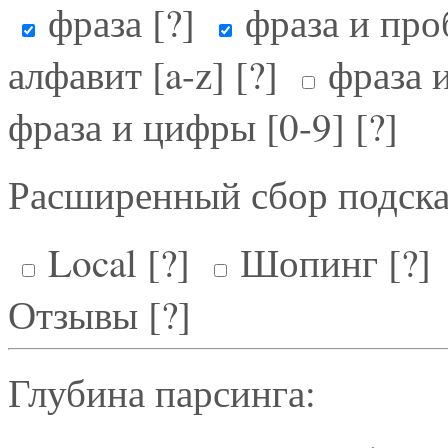
фраза
[?]
фраза и про
алфавит [a-z]
[?]
фраза и
фраза и цифры [0-9]
[?]
Расширенный сбор подска
Local
[?]
Шопинг
[?]
Отзывы
[?]
Глубина парсинга: