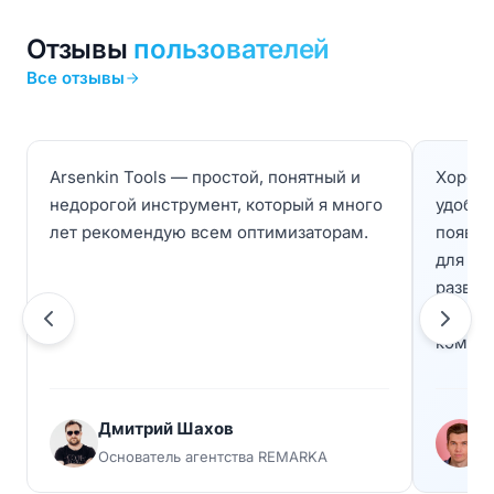
Отзывы
пользователей
Все отзывы
Arsenkin Tools — простой, понятный и
Хороши
недорогой инструмент, который я много
удобны
лет рекомендую всем оптимизаторам.
появля
для ан
развит
инстру
коммер
Дмитрий Шахов
А
Основатель агентства REMARKA
Р