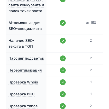
сайта конкурента и
поиск точек роста
AI-помощник для
от 150
✓
SEO-специалиста
Наличие SEO-
2
✓
текста в ТОП
Парсинг подсветок
2
✓
Переоптимизация
2
✓
Проверка Whois
1
✓
Проверка ИКС
1
✓
Проверка типов
2
✓