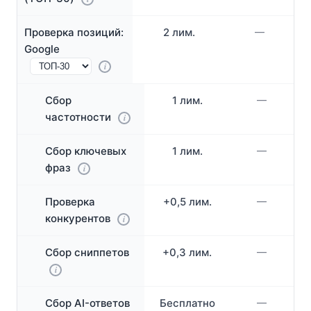
Проверка позиций:
2 лим.
—
Google
i
Сбор
1 лим.
—
частотности
i
Сбор ключевых
1 лим.
—
фраз
i
Проверка
+0,5 лим.
—
конкурентов
i
Сбор сниппетов
+0,3 лим.
—
i
Сбор AI-ответов
Бесплатно
—