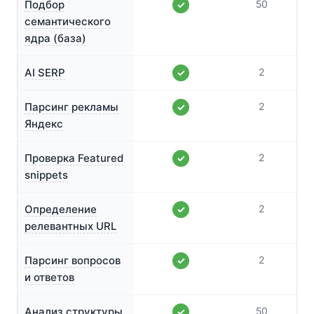
Подбор
50
✓
семантического
ядра (база)
AI SERP
2
✓
Парсинг рекламы
2
✓
Яндекс
Проверка Featured
2
✓
snippets
Определение
2
✓
релевантных URL
Парсинг вопросов
2
✓
и ответов
Анализ структуры
50
✓